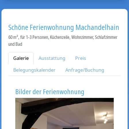
Schöne Ferienwohnung Machandelhain
60 m², für 1-3 Personen, Küchenzeile, Wohnzimmer, Schlafzimmer
und Bad
Galerie
Ausstattung
Preis
Belegungskalender
Anfrage/Buchung
Bilder der Ferienwohnung